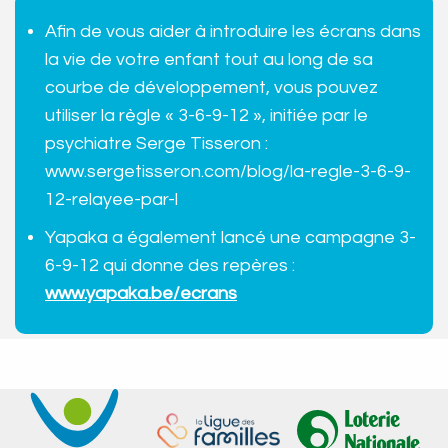
Afin de vous aider à introduire les écrans dans
la vie de votre enfant tout au long de sa
courbe de développement, vous pouvez
utiliser la règle « 3-6-9-12 », initiée par le
psychiatre Serge Tisseron :
www.sergetisseron.com/blog/la-regle-3-6-9-
12-relayee-par-l
Yapaka a également lancé une campagne 3-
6-9-12 qui donne des repères :
www.yapaka.be/ecrans